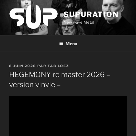
Aller
au
SUPURATION
contenu
New wave Metal
principal
Menu
PUBLIÉ
8 JUIN 2026
PAR
FAB LOEZ
LE
HEGEMONY re master 2026 –
version vinyle –