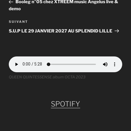
précédent
Booleg n°05 chez XTREEM music Angelus live &
l’article
demo
Article
SUIVANT
suivant
S.U.P LE 29 JANVIER 2027 AU SPLENDID LILLE
QUEEN QUINTESSENSE album OCTA 2023
SPOTIFY