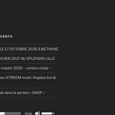
ÉCENTS
LE 17 OCTOBRE 2026 À BETHUNE
ANVIER 2027 AU SPLENDID LILLE
aster 2026 – version vinyle –
hez XTREEM music Angelus live &
le dans la section « SHOP »
Utilisez
05:00