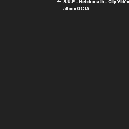
de
précédent
S.U.P – Hebdomath – Clip Vidé
album OCTA
l’article