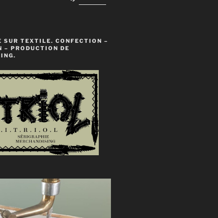
les
flèches
haut/bas
pour
 SUR TEXTILE. CONFECTION –
augmenter
N – PRODUCTION DE
ING.
ou
diminuer
le
volume.