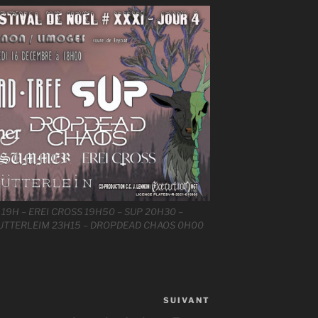
9H – EREI CROSS 19H50 – SUP 20H30 –
– MUTTERLEIM 23H15 – DROPDEAD CHAOS 0H00
SUIVANT
Article