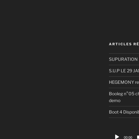
ARTICLES R
SUPURATION 
S.U.P LE 29 J
HEGEMONY re m
Booleg n°05 c
demo
Boot 4 Disponib
Lecteur
00:00