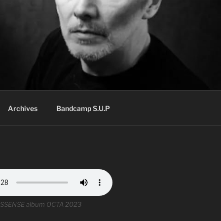
Archives
Bandcamp S.U.P
SSENSE album OCTA 2023