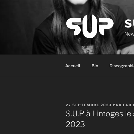
Aller
au
contenu
S
principal
New
Accueil
Bio
Discographi
PUBLIÉ
27 SEPTEMBRE 2023
PAR
FAB 
LE
S.U.P à Limoges l
2023